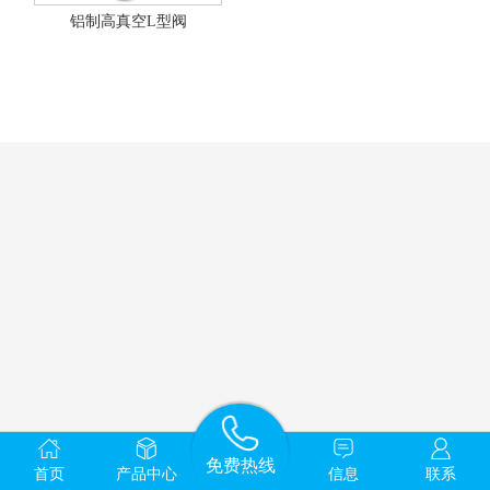
铝制高真空L型阀
免费热线
0.100625s
首页
产品中心
信息
联系